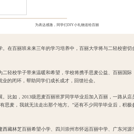
为表达感激，同学们DIY小礼物送给百丽
学。
在百丽班未来三年的学习培养中，百丽大学将与二轻校密切
为二轻校学子带来温暖和希望，学校将携手思麦公益、百丽国际
就业的闭环，帮助同学们成长成才，回馈社会。
。比如，2013级思麦百丽班罗同学毕业后加入百丽，一路从
没有思麦，我就无法走出那个地方。”还有不少同学毕业后，积极
捐建西藏林芝百丽希望小学、四川崇州市怀远百丽中学、广东河