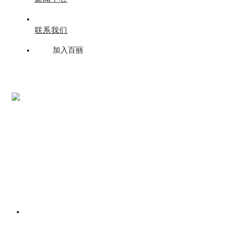
联系我们
加入百丽